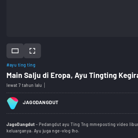
#ayu ting ting
Main Salju di Eropa, Ayu Tingting Kegi
lewat 7 tahun lalu
JAGODANGDUT
JagoDangdut
– Pedangdut ayu Ting Tng mmeposting video libura
keluarganya. Ayu juga nge-vlog lho.