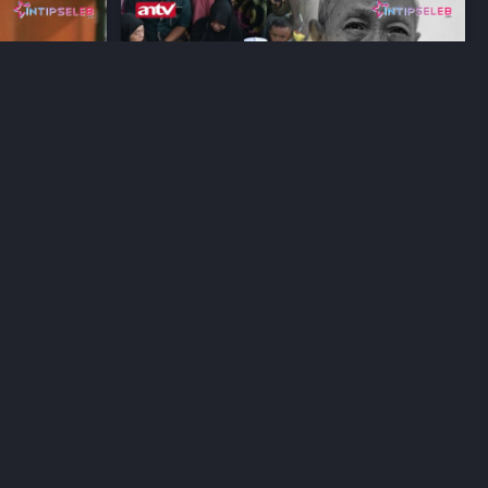
ai
Keluarga Beberkan Kronologi
Meninggalnya Pak Ogah
lewat 3 tahun lalu