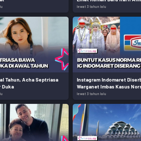
lu
lewat 3 tahun lalu
l Tahun, Acha Septriasa
Instagram Indomaret Diser
r Duka
Warganet Imbas Kasus Nor
lu
lewat 3 tahun lalu