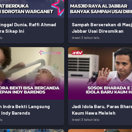
nggal Dunia, Raffi Ahmad
Sampah Berserakan di Masj
ra Sikap Ini
Jabbar Usai Diresmikan
lu
lewat 3 tahun lalu
n Indra Bekti Langsung
Jadi Idola Baru, Paras Bhar
 Indy Barends
Kaum Hawa Meleleh
lu
lewat 3 tahun lalu