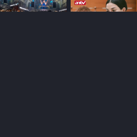
is Buka W Superclub
Komentar Nikita Mirzani Us
e-Asia Tenggara
Dinyatakan Bebas
lu
lewat 3 tahun lalu
MUAT LAINNYA...
Ikuti kami di: