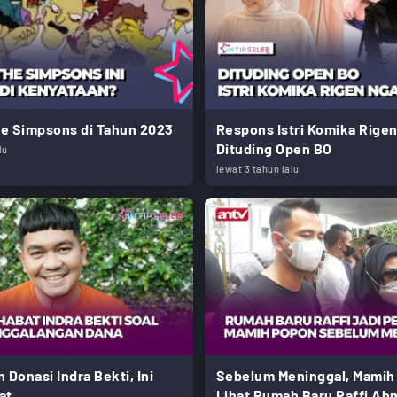
e Simpsons di Tahun 2023
Respons Istri Komika Rigen
Dituding Open BO
lu
lewat 3 tahun lalu
 Donasi Indra Bekti, Ini
Sebelum Meninggal, Mamih
at
Lihat Rumah Baru Raffi Ah