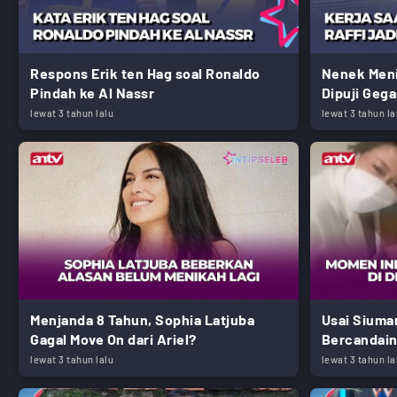
Respons Erik ten Hag soal Ronaldo
Nenek Meni
Pindah ke Al Nassr
Dipuji Gega
lewat 3 tahun lalu
lewat 3 tahun la
Menjanda 8 Tahun, Sophia Latjuba
Usai Siuma
Gagal Move On dari Ariel?
Bercandain
lewat 3 tahun lalu
lewat 3 tahun la