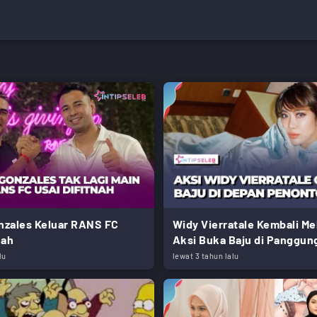
onzales Keluar RANS FC
Widy Vierratale Kembali M
nah
Aksi Buka Baju di Panggun
lu
lewat 3 tahun lalu