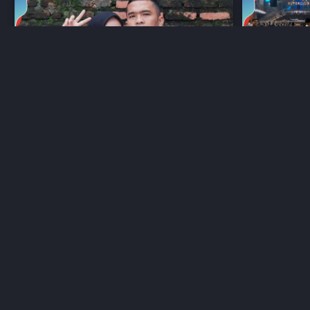
Putra Siregar Digugat Cerai, Septia:
Hotman Par
Aku Nyerah!
Terbesar S
lewat 3 tahun lalu
lewat 3 tahun la