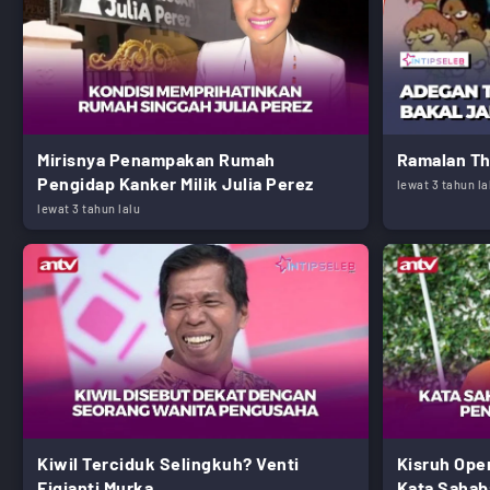
Mirisnya Penampakan Rumah
Ramalan Th
Pengidap Kanker Milik Julia Perez
lewat 3 tahun la
lewat 3 tahun lalu
Kiwil Terciduk Selingkuh? Venti
Kisruh Open
Figianti Murka
Kata Sahab