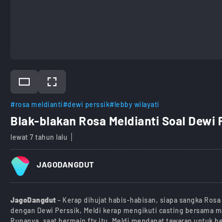
#rosa meldianti
#dewi perssik
#lebby wilayati
Blak-blakan Rosa Meldianti Soal Dewi 
lewat 7 tahun lalu
JAGODANGDUT
JagoDangdut
– Kerap dihujat habis-habisan, siapa sangka Rosa 
dengan Dewi Perssik, Meldi kerap mengikuti casting bersama 
Rupanya, saat bermain ftv itu, Meldi mendapat tawaran untuk b