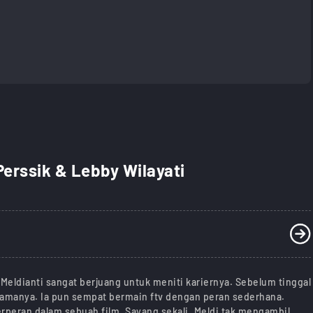
Perssik & Lebby Wilayati
Meldianti sangat berjuang untuk meniti kariernya. Sebelum tinggal
mamanya. Ia pun sempat bermain ftv dengan peran sederhana.
erperan dalam sebuah film. Sayang sekali, Meldi tak mengambil