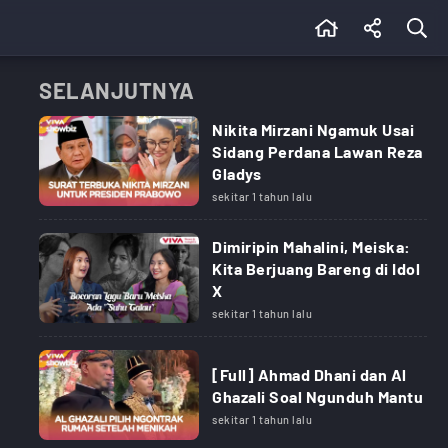
SELANJUTNYA
Nikita Mirzani Ngamuk Usai
Sidang Perdana Lawan Reza
Gladys
sekitar 1 tahun lalu
Dimiripin Mahalini, Meiska:
Kita Berjuang Bareng di Idol
X
sekitar 1 tahun lalu
[Full] Ahmad Dhani dan Al
Ghazali Soal Ngunduh Mantu
sekitar 1 tahun lalu