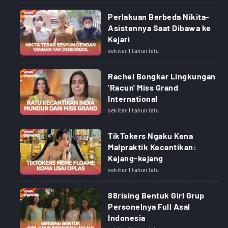
Perlakuan Berbeda Nikita-
Asistennya Saat Dibawa ke
Kejari
sekitar 1 tahun lalu
Rachel Bongkar Lingkungan
'Racun' Miss Grand
International
sekitar 1 tahun lalu
TikTokers Ngaku Kena
Malpraktik Kecantikan:
Kejang-kejang
sekitar 1 tahun lalu
88rising Bentuk Girl Grup
Personelnya Full Asal
Indonesia