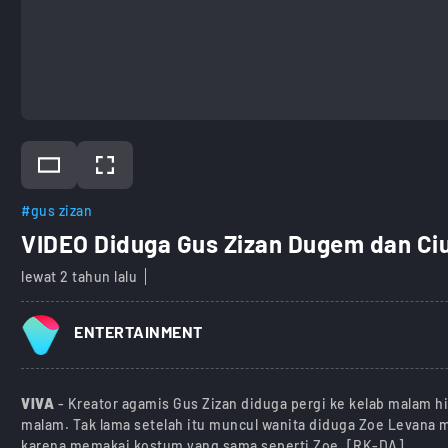
#gus zizan
VIDEO Diduga Gus Zizan Dugem dan Ci
lewat 2 tahun lalu
ENTERTAINMENT
VIVA
- Kreator agamis Gus Zizan diduga pergi ke kelab malam hi
malam. Tak lama setelah itu muncul wanita diduga Zoe Levana 
karena memakai kostum yang sama seperti Zoe. [RK-DA]