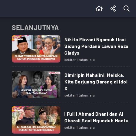
SELANJUTNYA
Nikita Mirzani Ngamuk Usai
Sidang Perdana Lawan Reza
Gladys
sekitar 1 tahun lalu
Dimiripin Mahalini, Meiska:
Kita Berjuang Bareng di Idol
X
sekitar 1 tahun lalu
[Full] Ahmad Dhani dan Al
Ghazali Soal Ngunduh Mantu
sekitar 1 tahun lalu