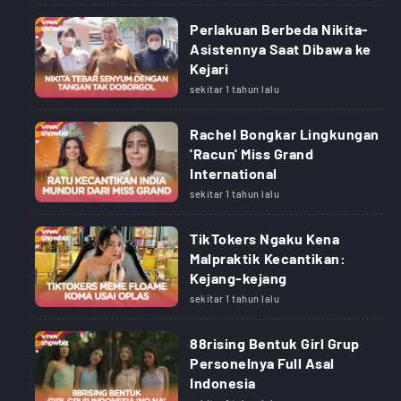
Perlakuan Berbeda Nikita-
Asistennya Saat Dibawa ke
Kejari
sekitar 1 tahun lalu
Rachel Bongkar Lingkungan
'Racun' Miss Grand
International
sekitar 1 tahun lalu
TikTokers Ngaku Kena
Malpraktik Kecantikan:
Kejang-kejang
sekitar 1 tahun lalu
88rising Bentuk Girl Grup
Personelnya Full Asal
Indonesia