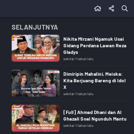
SELANJUTNYA
Nikita Mirzani Ngamuk Usai
Sidang Perdana Lawan Reza
Gladys
sekitar 1 tahun lalu
Dimiripin Mahalini, Meiska:
Kita Berjuang Bareng di Idol
X
sekitar 1 tahun lalu
[Full] Ahmad Dhani dan Al
Ghazali Soal Ngunduh Mantu
sekitar 1 tahun lalu