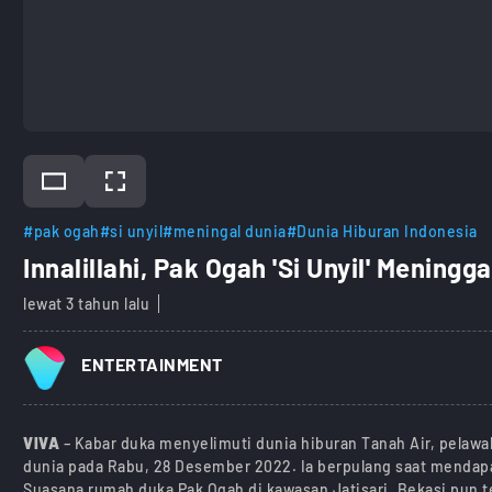
#pak ogah
#si unyil
#meningal dunia
#Dunia Hiburan Indonesia
Innalillahi, Pak Ogah 'Si Unyil' Meningg
lewat 3 tahun lalu
ENTERTAINMENT
VIVA
– Kabar duka menyelimuti dunia hiburan Tanah Air, pelaw
dunia pada Rabu, 28 Desember 2022. Ia berpulang saat mendapa
Suasana rumah duka Pak Ogah di kawasan Jatisari, Bekasi pun te