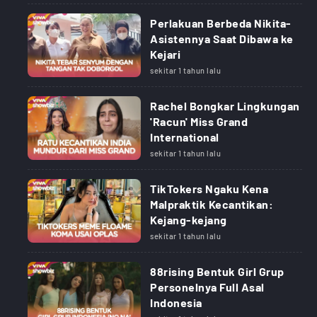
Perlakuan Berbeda Nikita-
Asistennya Saat Dibawa ke
Kejari
sekitar 1 tahun lalu
Rachel Bongkar Lingkungan
'Racun' Miss Grand
International
sekitar 1 tahun lalu
TikTokers Ngaku Kena
Malpraktik Kecantikan:
Kejang-kejang
sekitar 1 tahun lalu
88rising Bentuk Girl Grup
Personelnya Full Asal
Indonesia