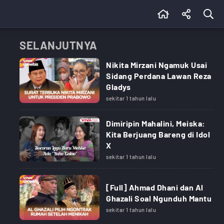
SELANJUTNYA
Nikita Mirzani Ngamuk Usai
Sidang Perdana Lawan Reza
Gladys
sekitar 1 tahun lalu
Dimiripin Mahalini, Meiska:
Kita Berjuang Bareng di Idol
X
sekitar 1 tahun lalu
[Full] Ahmad Dhani dan Al
Ghazali Soal Ngunduh Mantu
sekitar 1 tahun lalu