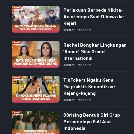
Perlakuan Berbeda Nikita-
Asistennya Saat Dibawa ke
Kejari
sekitar 1 tahun lalu
Rachel Bongkar Lingkungan
'Racun' Miss Grand
International
sekitar 1 tahun lalu
TikTokers Ngaku Kena
Malpraktik Kecantikan:
Kejang-kejang
sekitar 1 tahun lalu
88rising Bentuk Girl Grup
Personelnya Full Asal
Indonesia