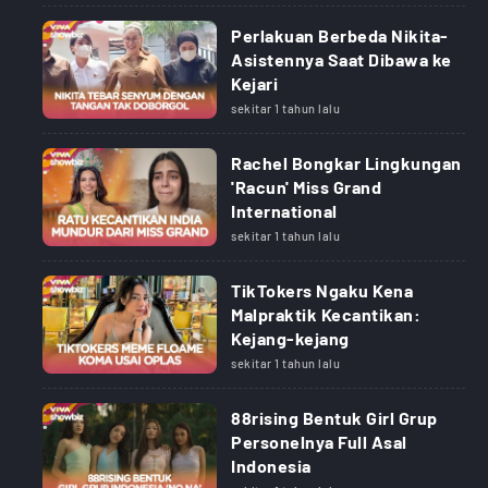
Perlakuan Berbeda Nikita-
Asistennya Saat Dibawa ke
Kejari
sekitar 1 tahun lalu
Rachel Bongkar Lingkungan
'Racun' Miss Grand
International
sekitar 1 tahun lalu
TikTokers Ngaku Kena
Malpraktik Kecantikan:
Kejang-kejang
sekitar 1 tahun lalu
88rising Bentuk Girl Grup
Personelnya Full Asal
Indonesia