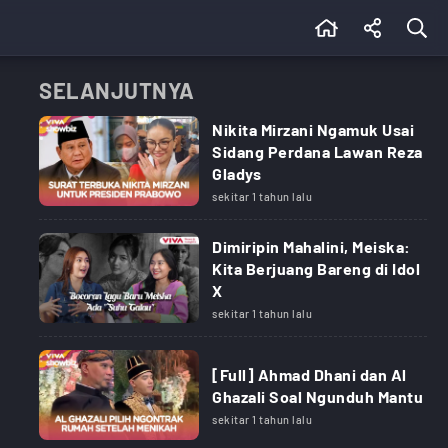
SELANJUTNYA
Nikita Mirzani Ngamuk Usai
Sidang Perdana Lawan Reza
Gladys
sekitar 1 tahun lalu
Dimiripin Mahalini, Meiska:
Kita Berjuang Bareng di Idol
X
sekitar 1 tahun lalu
[Full] Ahmad Dhani dan Al
Ghazali Soal Ngunduh Mantu
sekitar 1 tahun lalu