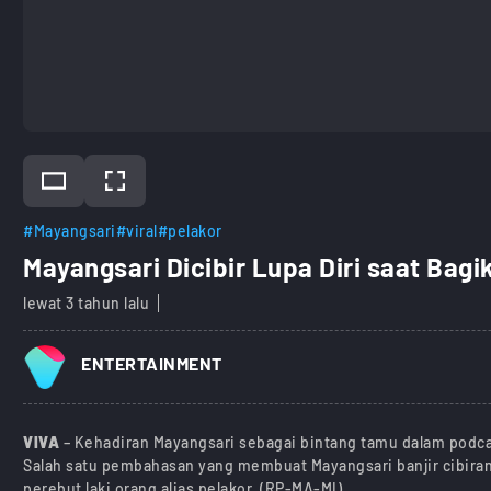
#Mayangsari
#viral
#pelakor
Mayangsari Dicibir Lupa Diri saat Bagi
lewat 3 tahun lalu
ENTERTAINMENT
VIVA
– Kehadiran Mayangsari sebagai bintang tamu dalam podca
Salah satu pembahasan yang membuat Mayangsari banjir cibiran 
perebut laki orang alias pelakor. (RP-MA-MI)