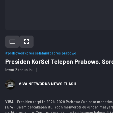
#prabowo
#korea selatan
#capres prabowo
Presiden KorSel Telepon Prabowo, Sor
lewat 2 tahun lalu
)
VIVA NETWORKS NEWS FLASH
VIVA
– Presiden terpilih 2024-2029 Prabowo Subianto menerima
(17/4). Dalam percakapan itu, Yoon menyoroti dukungan masyara
perbincangan itu, Yoon juga menyampaikan harapan bahwa di 