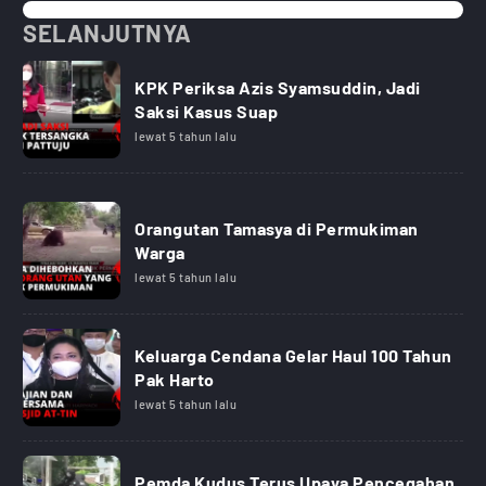
SELANJUTNYA
KPK Periksa Azis Syamsuddin, Jadi
Saksi Kasus Suap
lewat 5 tahun lalu
Orangutan Tamasya di Permukiman
Warga
lewat 5 tahun lalu
Keluarga Cendana Gelar Haul 100 Tahun
Pak Harto
lewat 5 tahun lalu
Pemda Kudus Terus Upaya Pencegahan