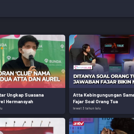
ntar Ungkap Suasana
Atta Kebingungungan Sam
rel Hermansyah
Fajar Soal Orang Tua
lu
lewat 3 tahun lalu