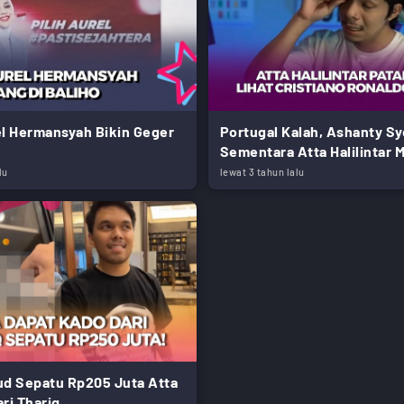
el Hermansyah Bikin Geger
Portugal Kalah, Ashanty S
Sementara Atta Halilintar
lu
lewat 3 tahun lalu
ud Sepatu Rp205 Juta Atta
ari Thariq