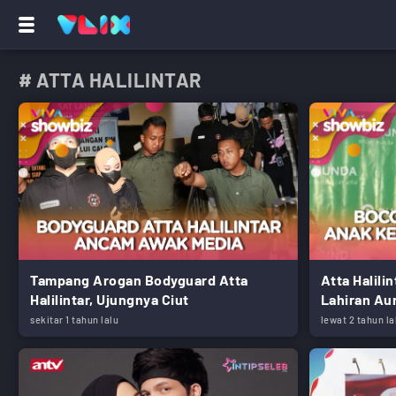
# ATTA HALILINTAR
Tampang Arogan Bodyguard Atta
Atta Halili
Halilintar, Ujungnya Ciut
Lahiran Au
sekitar 1 tahun lalu
lewat 2 tahun la