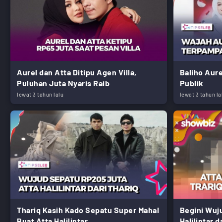
Aurel dan Atta Ditipu Agen Villa,
Baliho Aur
Puluhan Juta Nyaris Raib
Publik
lewat 3 tahun lalu
lewat 3 tahun la
Thariq Kasih Kado Sepatu Super Mahal
Begini Wuj
Buat Atta Halilintar
Halilintar d