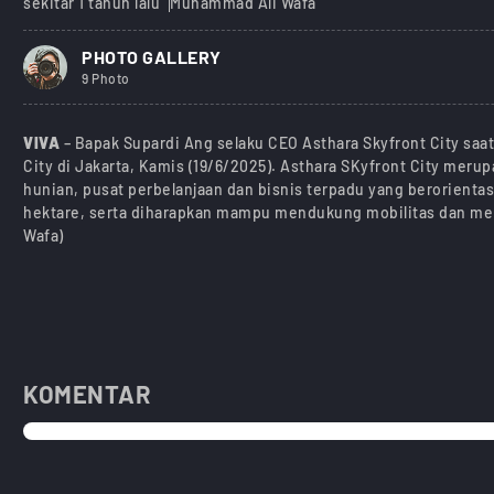
sekitar 1 tahun lalu
Muhammad Ali Wafa
PHOTO GALLERY
9 Photo
VIVA
– Bapak Supardi Ang selaku CEO Asthara Skyfront City saa
City di Jakarta, Kamis (19/6/2025). Asthara SKyfront City mer
hunian, pusat perbelanjaan dan bisnis terpadu yang berorientasi
hektare, serta diharapkan mampu mendukung mobilitas dan men
Wafa)
KOMENTAR