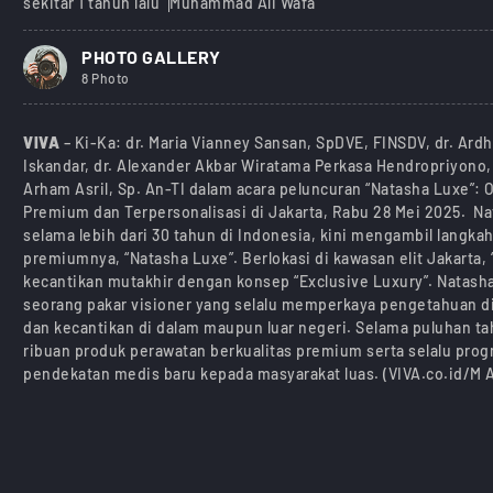
sekitar 1 tahun lalu
Muhammad Ali Wafa
PHOTO GALLERY
8 Photo
VIVA
– Ki-Ka: dr. Maria Vianney Sansan, SpDVE, FINSDV, dr. Ardh
Iskandar, dr. Alexander Akbar Wiratama Perkasa Hendropriyono, 
Arham Asril, Sp. An-TI dalam acara peluncuran “Natasha Luxe”: 
Premium dan Terpersonalisasi di Jakarta, Rabu 28 Mei 2025. Nata
selama lebih dari 30 tahun di Indonesia, kini mengambil langk
premiumnya, “Natasha Luxe”. Berlokasi di kawasan elit Jakarta,
kecantikan mutakhir dengan konsep “Exclusive Luxury”. Natasha 
seorang pakar visioner yang selalu memperkaya pengetahuan di
dan kecantikan di dalam maupun luar negeri. Selama puluhan t
ribuan produk perawatan berkualitas premium serta selalu prog
pendekatan medis baru kepada masyarakat luas. (VIVA.co.id/M A