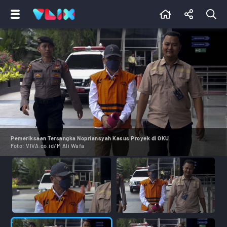
Pemeriksaan Tersangka Nopriansyah Kasus Proyek di OKU
Foto:
VIVA.co.id/M Ali Wafa