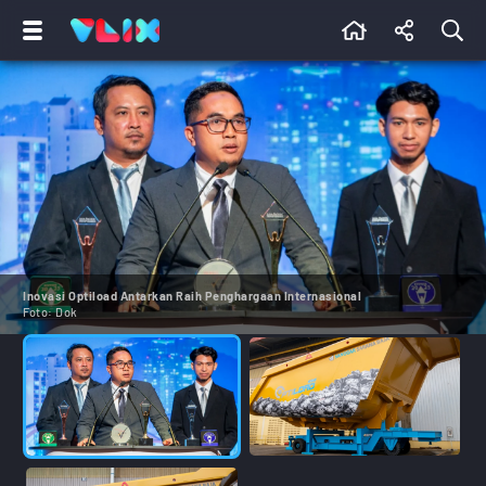
Inovasi Optiload Antarkan Raih Penghargaan Internasional
Foto:
Dok