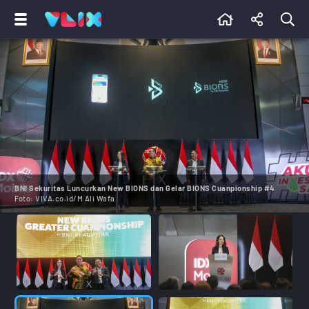
BNI Sekuritas Luncurkan New BIONS dan Gelar BIONS Cuanpionship #4
Foto:
VIVA.co.id/M Ali Wafa