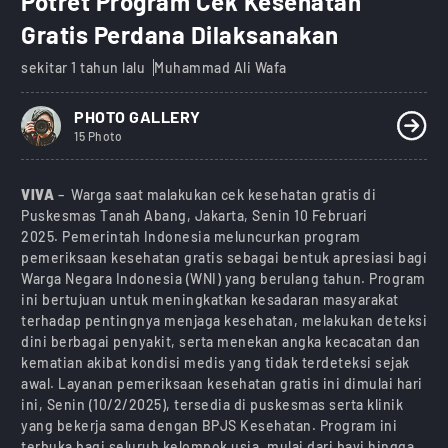
Potret Program Cek Kesehatan
Gratis Perdana Dilaksanakan
sekitar 1 tahun lalu
Muhammad Ali Wafa
PHOTO GALLERY
15 Photo
VIVA
– Warga saat malakukan cek kesehatan gratis di
Puskesmas Tanah Abang, Jakarta, Senin 10 Februari
2025. Pemerintah Indonesia meluncurkan program
pemeriksaan kesehatan gratis sebagai bentuk apresiasi bagi
Warga Negara Indonesia (WNI) yang berulang tahun. Program
ini bertujuan untuk meningkatkan kesadaran masyarakat
terhadap pentingnya menjaga kesehatan, melakukan deteksi
dini berbagai penyakit, serta menekan angka kecacatan dan
kematian akibat kondisi medis yang tidak terdeteksi sejak
awal. Layanan pemeriksaan kesehatan gratis ini dimulai hari
ini, Senin (10/2/2025), tersedia di puskesmas serta klinik
yang bekerja sama dengan BPJS Kesehatan. Program ini
terbuka bagi seluruh kelompok usia, mulai dari bayi hingga