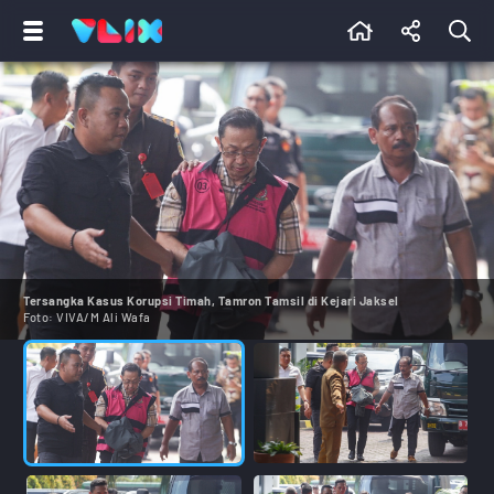
Tersangka Kasus Korupsi Timah, Tamron Tamsil di Kejari Jaksel
Foto:
VIVA/M Ali Wafa