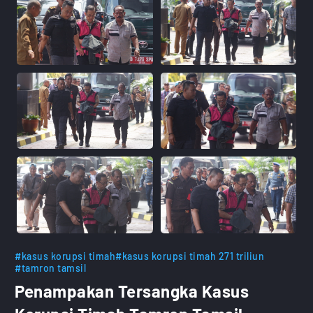
#kasus korupsi timah
#kasus korupsi timah 271 triliun
#tamron tamsil
Penampakan Tersangka Kasus