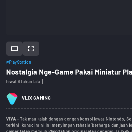
#PlayStation
Nostalgia Nge-Game Pakai Miniatur Pla
lewat 6 tahun lalu
VLIX GAMING
VIVA
– Tak mau kalah dengan dengan konsol lawas Nintendo, Son
terkini, konsol mini ini menyimpan rahasia 'berharga' dan jauh
gamer tetap memilih PlayStation original atau generasi 1 ( 1994