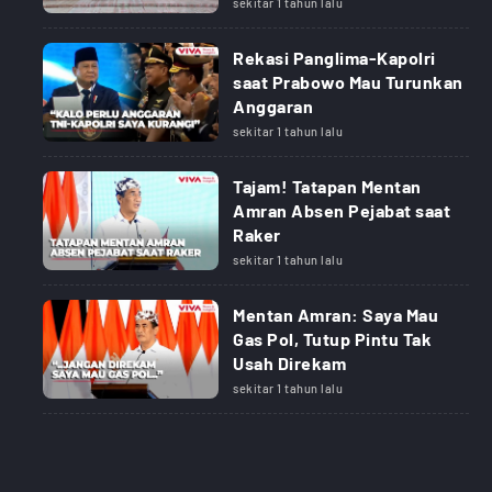
sekitar 1 tahun lalu
Rekasi Panglima-Kapolri
saat Prabowo Mau Turunkan
Anggaran
sekitar 1 tahun lalu
Tajam! Tatapan Mentan
Amran Absen Pejabat saat
Raker
sekitar 1 tahun lalu
Mentan Amran: Saya Mau
Gas Pol, Tutup Pintu Tak
Usah Direkam
sekitar 1 tahun lalu