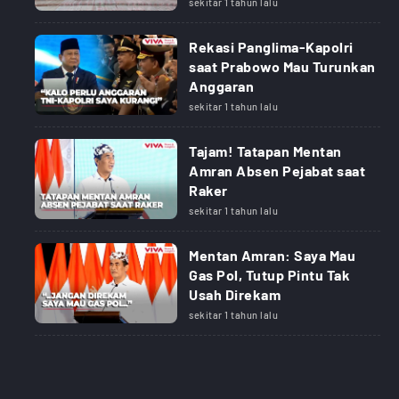
sekitar 1 tahun lalu
Rekasi Panglima-Kapolri
saat Prabowo Mau Turunkan
Anggaran
sekitar 1 tahun lalu
Tajam! Tatapan Mentan
Amran Absen Pejabat saat
Raker
sekitar 1 tahun lalu
Mentan Amran: Saya Mau
Gas Pol, Tutup Pintu Tak
Usah Direkam
sekitar 1 tahun lalu