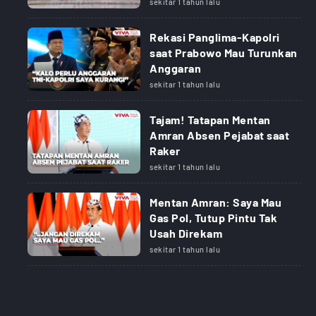
sekitar 1 tahun lalu
Rekasi Panglima-Kapolri
saat Prabowo Mau Turunkan
Anggaran
sekitar 1 tahun lalu
Tajam! Tatapan Mentan
Amran Absen Pejabat saat
Raker
sekitar 1 tahun lalu
Mentan Amran: Saya Mau
Gas Pol, Tutup Pintu Tak
Usah Direkam
sekitar 1 tahun lalu