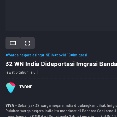
#Warga negara asing
#INDIA
#covid 19
#imigrasi
32 WN India Dideportasi Imgrasi Band
lewat 5 tahun lalu
TVONE
VIVA
– Sebanyak 32 warga negara India dipulangkan pihak Imigra
Puluhan warga negara India itu mendarat di Bandara Soekarno
penerbangan EK356 dari Dubai pada Sabtu kemarin, pukul 15:30