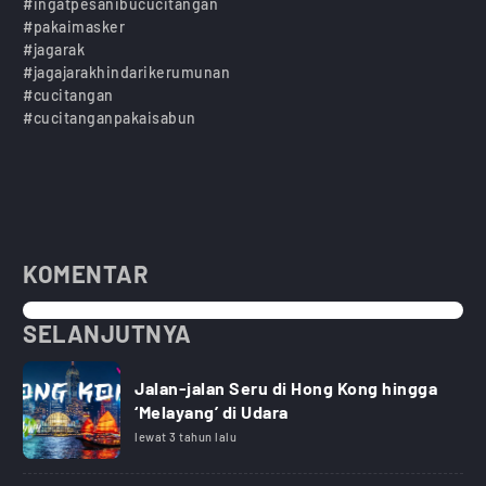
#ingatpesanibucucitangan
#pakaimasker
#jagarak
#jagajarakhindarikerumunan
#cucitangan
#cucitanganpakaisabun
KOMENTAR
SELANJUTNYA
Jalan-jalan Seru di Hong Kong hingga
‘Melayang’ di Udara
lewat 3 tahun lalu