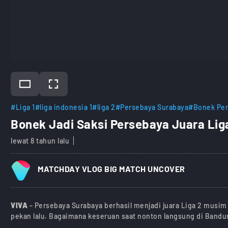
#Liga 1
#liga indonesia 1
#liga 2
#Persebaya Surabaya
#Bonek Pe
Bonek Jadi Saksi Persebaya Juara Lig
lewat 8 tahun lalu
MATCHDAY VLOG BIG MATCH UNCOVER
VIVA
– Persebaya Surabaya berhasil menjadi juara Liga 2 musim
pekan lalu. Bagaimana keseruan saat nonton langsung di Bandun