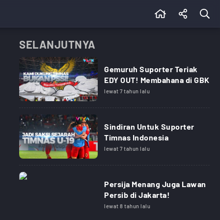
SELANJUTNYA
Gemuruh Suporter Teriak
EDY OUT! Membahana di GBK
lewat 7 tahun lalu
Sindiran Untuk Suporter
Timnas Indonesia
lewat 7 tahun lalu
Persija Menang Juga Lawan
Persib di Jakarta!
lewat 8 tahun lalu