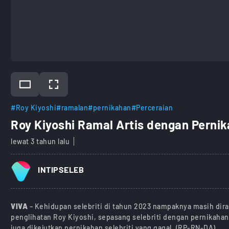
#Roy Kiyoshi
#ramalan
#pernikahan
#Perceraian
Roy Kiyoshi Ramal Artis dengan Perni
lewat 3 tahun lalu
INTIPSELEB
VIVA
– Kehidupan selebriti di tahun 2023 nampaknya masih dira
penglihatan Roy Kiyoshi, sepasang selebriti dengan pernikahan 
juga dikejutkan pernikahan selebriti yang gagal. (RP-RN-DA)