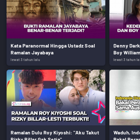
Kata Paranormal Hingga Ustadz Soal
Denny Dark
Ramalan Jayabaya
Boy Willia
lewat 3 tahun lalu
lewat 3 tahun la
Ramalan Dulu Roy Kiyoshi: "Aku Takut
Waduh, Ind
Rizky Billar Gak Setia"
Bakal Pera