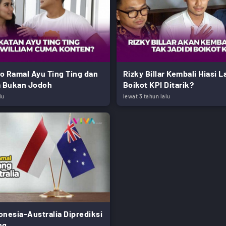
o Ramal Ayu Ting Ting dan
Rizky Billar Kembali Hiasi L
m Bukan Jodoh
Boikot KPI Ditarik?
lu
lewat 3 tahun lalu
onesia-Australia Diprediksi
ng