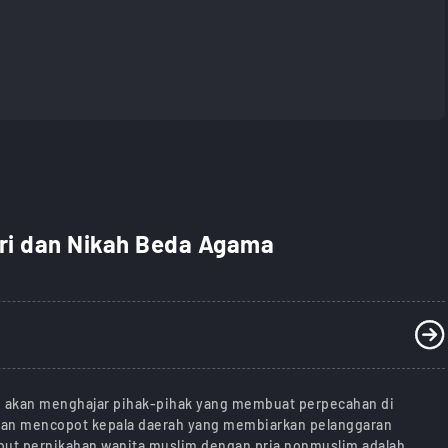
ri dan Nikah Beda Agama
 akan menghajar pihak-pihak yang membuat perpecahan di
kan mencopot kepala daerah yang membiarkan pelanggaran
but pernikahan wanita muslim dengan pria nonmuslim adalah