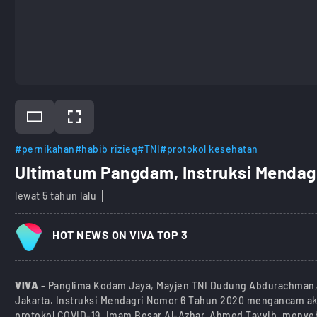
#pernikahan
#habib rizieq
#TNI
#protokol kesehatan
Ultimatum Pangdam, Instruksi Mendag
lewat 5 tahun lalu
HOT NEWS ON VIVA TOP 3
VIVA
– Panglima Kodam Jaya, Mayjen TNI Dudung Abdurachman,
Jakarta. Instruksi Mendagri Nomor 6 Tahun 2020 mengancam a
protokol COVID-19. Imam Besar Al-Azhar, Ahmed Tayyib, menye