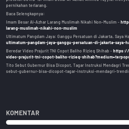
pernikahan terlarang.
Baca Selengkapnya:
Imam Besar Al-Azhar Larang Muslimah Nikahi Non-Muslim -
htt
larang-muslimah-nikahi-non-muslim
Ultimatum Pangdam Jaya: Ganggu Persatuan di Jakarta, Saya Ha
ultimatum-pangdam-jaya-ganggu-persatuan-di-jakarta-saya-ha
Beredar Video Prajurit TNI Copot Baliho Rizieq Shihab -
https:/
video-prajurit-tni-copot-baliho-rizieq-shihab?medium=terpop
Tito Sebut Gubernur Bisa Dicopot, Tagar Instruksi Mendagri Tre
sebut-gubernur-bisa-dicopot-tagar-instruksi-mendagri-trend
KOMENTAR