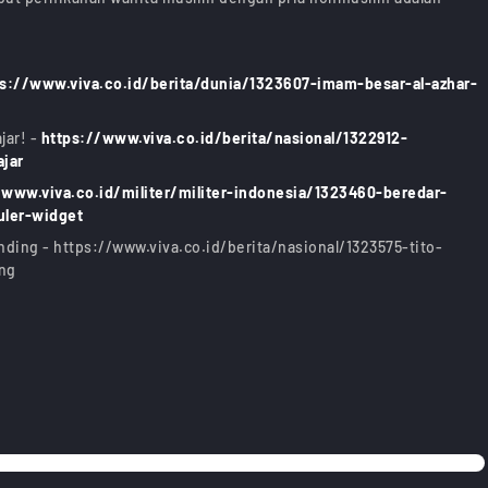
ps://www.viva.co.id/berita/dunia/1323607-imam-besar-al-azhar-
jar! -
https://www.viva.co.id/berita/nasional/1322912-
jar
/www.viva.co.id/militer/militer-indonesia/1323460-beredar-
uler-widget
nding - https://www.viva.co.id/berita/nasional/1323575-tito-
ing