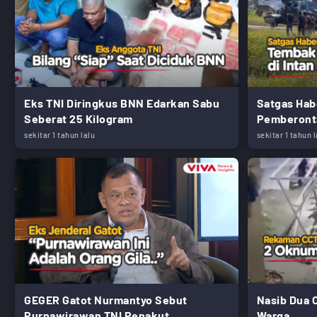
Eks TNI Diringkus BNN Edarkan Sabu
Satgas Hab
Seberat 25 Kilogram
Pemberont
sekitar 1 tahun lalu
sekitar 1 tahun l
GEGER Gatot Nurmantyo Sebut
Nasib Dua 
Purnawirawan TNI Penakut
Warga