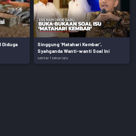
I Diduga
Singgung 'Matahari Kembar',
Syahganda Wanti-wanti Soal Ini
sekitar 1 tahun lalu