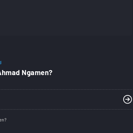
d
i Ahmad Ngamen?
en?