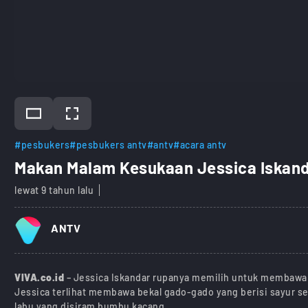
#pesbukers
#pesbukers antv
#antv
#acara antv
Makan Malam Kesukaan Jessica Iskan
lewat 9 tahun lalu
ANTV
VIVA.co.id
– Jessica Iskandar rupanya memilih untuk membawa 
Jessica terlihat membawa bekal gado-gado yang berisi sayur sel
labu yang disiram bumbu kacang.