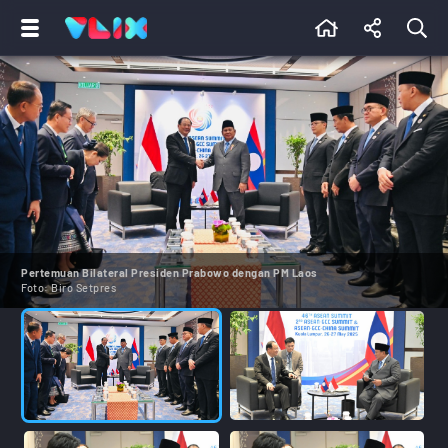
Pertemuan Bilateral Presiden Prabowo dengan PM Laos
Foto:
Biro Setpres