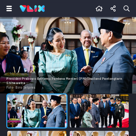
Presiden Prabowo Bertemu Perdana Menteri (PM) Thailand Paetongtarn
Shinawatra
Foto:
Biro Setpres