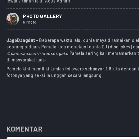
lewat 7 tahun lalu
Agus Adhari
PHOTO GALLERY
6 Photo
JagoDangdut
– Beberapa waktu lalu, dunia maya diramaikan oleh
seorang biduan, Pamela juga menekuni dunia DJ (disc jokey) da
@pamelaaasafitriduoserigala
, Pamela sering kali memamerkan 
di masyarakat luas.
Pamela kini memiliki jumlah followers sebanyak 1,8 juta dengan
fotonya yang seksi ia unggah secara langsung.
KOMENTAR