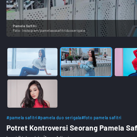
Pamela Safitri.
Foto:
Instagram/pamelaaasafitriduoserigala
#pamela safitri
#pamela duo serigala
#foto pamela safitri
Potret Kontroversi Seorang Pamela Safi