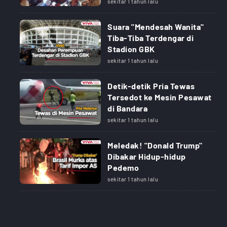
sekitar 1 tahun lalu
Suara "Mendesah Wanita"
Tiba-Tiba Terdengar di
Stadion GBK
sekitar 1 tahun lalu
Detik-detik Pria Tewas
Tersedot ke Mesin Pesawat
di Bandara
sekitar 1 tahun lalu
Meledak! "Donald Trump"
Dibakar Hidup-hidup
Pedemo
sekitar 1 tahun lalu