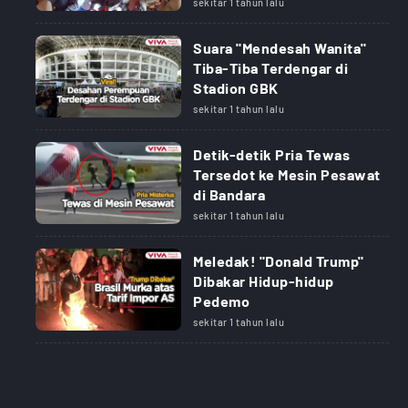
sekitar 1 tahun lalu
Suara "Mendesah Wanita"
Tiba-Tiba Terdengar di
Stadion GBK
sekitar 1 tahun lalu
Detik-detik Pria Tewas
Tersedot ke Mesin Pesawat
di Bandara
sekitar 1 tahun lalu
Meledak! "Donald Trump"
Dibakar Hidup-hidup
Pedemo
sekitar 1 tahun lalu