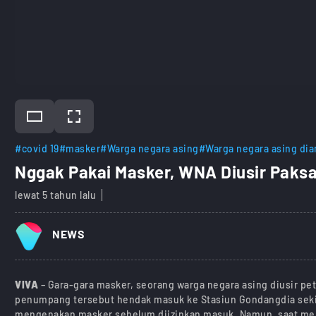
#covid 19
#masker
#Warga negara asing
#Warga negara asing di
Nggak Pakai Masker, WNA Diusir Paksa
lewat 5 tahun lalu
NEWS
VIVA
– Gara-gara masker, seorang warga negara asing diusir p
penumpang tersebut hendak masuk ke Stasiun Gondangdia sekita
mengenakan masker sebelum diizinkan masuk. Namun, saat menu