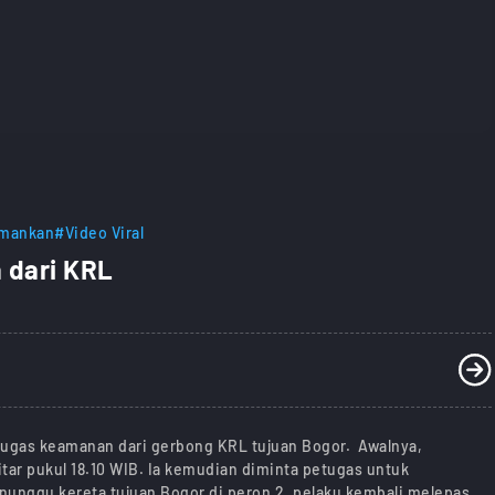
amankan
#Video Viral
 dari KRL
etugas keamanan dari gerbong KRL tujuan Bogor. Awalnya,
r pukul 18.10 WIB. Ia kemudian diminta petugas untuk
nggu kereta tujuan Bogor di peron 2, pelaku kembali melepas