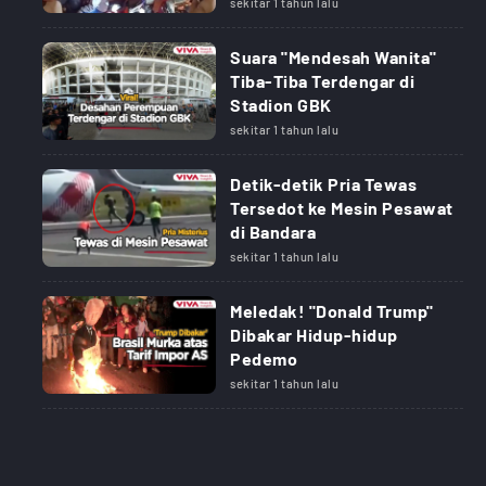
sekitar 1 tahun lalu
Suara "Mendesah Wanita"
Tiba-Tiba Terdengar di
Stadion GBK
sekitar 1 tahun lalu
Detik-detik Pria Tewas
Tersedot ke Mesin Pesawat
di Bandara
sekitar 1 tahun lalu
Meledak! "Donald Trump"
Dibakar Hidup-hidup
Pedemo
sekitar 1 tahun lalu