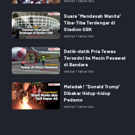
sekitar 1 tahun lalu
Suara "Mendesah Wanita"
Tiba-Tiba Terdengar di
Stadion GBK
sekitar 1 tahun lalu
Detik-detik Pria Tewas
Tersedot ke Mesin Pesawat
di Bandara
sekitar 1 tahun lalu
Meledak! "Donald Trump"
Dibakar Hidup-hidup
Pedemo
sekitar 1 tahun lalu