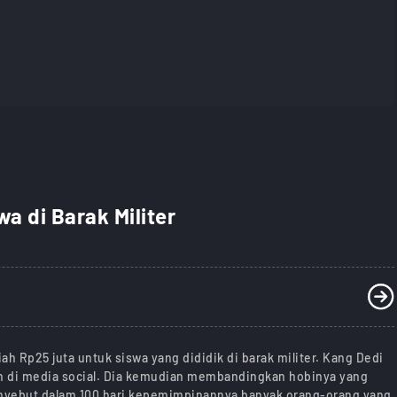
a di Barak Militer
 Rp25 juta untuk siswa yang dididik di barak militer. Kang Dedi
en di media social. Dia kemudian membandingkan hobinya yang
enyebut dalam 100 hari kepemimpinannya banyak orang-orang yang