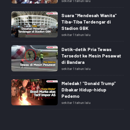
sekitar 1 tahun lalu
Suara "Mendesah Wanita"
Tiba-Tiba Terdengar di
Stadion GBK
sekitar 1 tahun lalu
Detik-detik Pria Tewas
Tersedot ke Mesin Pesawat
di Bandara
sekitar 1 tahun lalu
Meledak! "Donald Trump"
Dibakar Hidup-hidup
Pedemo
sekitar 1 tahun lalu