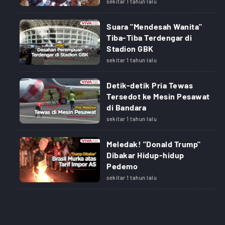
sekitar 1 tahun lalu
Suara "Mendesah Wanita"
Tiba-Tiba Terdengar di
Stadion GBK
sekitar 1 tahun lalu
Detik-detik Pria Tewas
Tersedot ke Mesin Pesawat
di Bandara
sekitar 1 tahun lalu
Meledak! "Donald Trump"
Dibakar Hidup-hidup
Pedemo
sekitar 1 tahun lalu