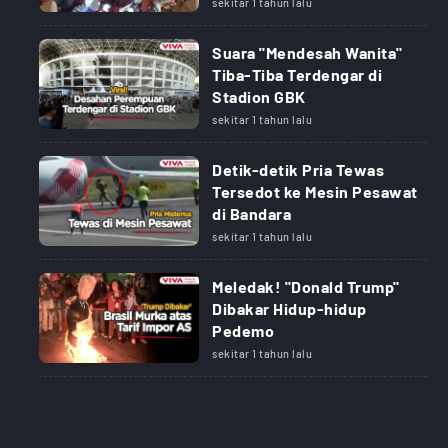
sekitar 1 tahun lalu
Suara "Mendesah Wanita"
Tiba-Tiba Terdengar di
Stadion GBK
sekitar 1 tahun lalu
Detik-detik Pria Tewas
Tersedot ke Mesin Pesawat
di Bandara
sekitar 1 tahun lalu
Meledak! "Donald Trump"
Dibakar Hidup-hidup
Pedemo
sekitar 1 tahun lalu