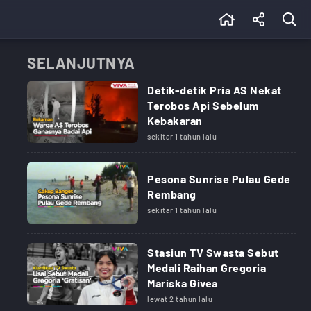
SELANJUTNYA
Detik-detik Pria AS Nekat
Terobos Api Sebelum
Kebakaran
sekitar 1 tahun lalu
Pesona Sunrise Pulau Gede
Rembang
sekitar 1 tahun lalu
Stasiun TV Swasta Sebut
Medali Raihan Gregoria
Mariska Givea
lewat 2 tahun lalu