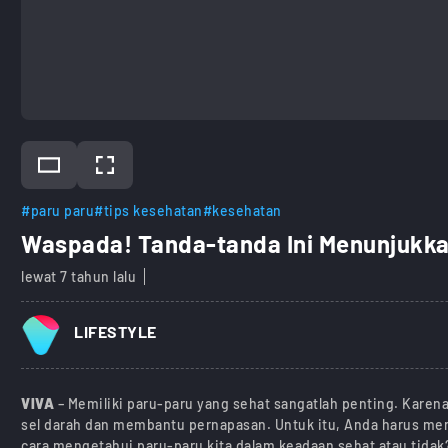
#paru paru
#tips kesehatan
#kesehatan
Waspada! Tanda-tanda Ini Menunjukk
lewat 7 tahun lalu
LIFESTYLE
VIVA
– Memiliki paru-paru yang sehat sangatlah penting. Karen
sel darah dan membantu pernapasan. Untuk itu, Anda harus mem
cara mengetahui paru-paru kita dalam keadaan sehat atau tidak? 