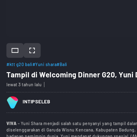
#ktt g20 bali
#Yuni shara
#Bali
Tampil di Welcoming Dinner G20, Yuni
lewat 3 tahun lalu
INTIPSELEB
VIVA
– Yuni Shara menjadi salah satu penyanyi yang tampil dal
diselenggarakan di Garuda Wisnu Kencana, Kabupaten Badung, 
hadapan pemimpin dunia, Yuni mendapat dukungan spesial. (A