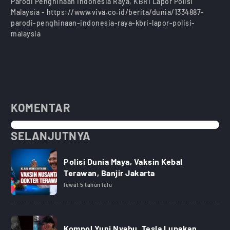
Parodi Penghinaan Indonesia Raya, KBRI Lapor Polisi
Malaysia - https://www.viva.co.id/berita/dunia/1334887-
parodi-penghinaan-indonesia-raya-kbri-lapor-polisi-
malaysia
KOMENTAR
SELANJUTNYA
Polisi Dunia Maya, Vaksin Kebal
Terawan, Banjir Jakarta
lewat 5 tahun lalu
Kompol Yuni Nyabu, Tesla Lupakan