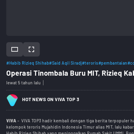
#Habib Rizieq Shihab
#Said Aqil Siradj
#teroris
#pembantaian
#co
Operasi Tinombala Buru MIT, Rizieq Ka
lewat 5 tahun lalu
HOT NEWS ON VIVA TOP 3
VIVA
– VIVA TOP3 hadir kembali dengan tiga berita terpopuler 
kelompok teroris Mujahidin Indonesia Timur alias MIT, lalu kaba
Habib Rizieq Shihab yang meninggalkan Rumah Sakit UMMI, Bogo