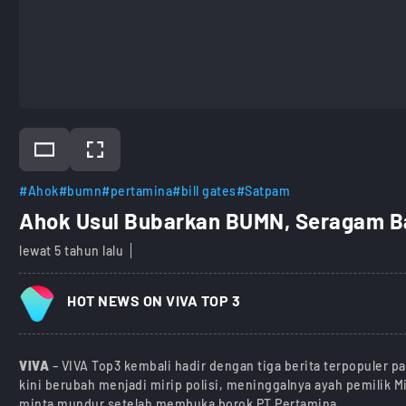
#Ahok
#bumn
#pertamina
#bill gates
#Satpam
Ahok Usul Bubarkan BUMN, Seragam Ba
lewat 5 tahun lalu
HOT NEWS ON VIVA TOP 3
VIVA
– VIVA Top3 kembali hadir dengan tiga berita terpopuler p
kini berubah menjadi mirip polisi, meninggalnya ayah pemilik Mi
minta mundur setelah membuka borok PT Pertamina.