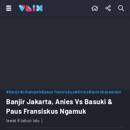
#banjir
#cikampek
#paus fransiskus
#Anies
#aniesbaswedan
Banjir Jakarta, Anies Vs Basuki &
Paus Fransiskus Ngamuk
lewat 6 tahun lalu