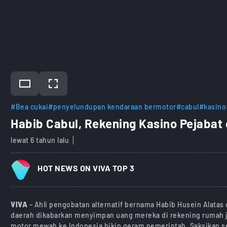
#Bea cukai
#penyelundupan kendaraan bermotor
#cabul
#kasino
Habib Cabul, Rekening Kasino Pejabat
lewat 6 tahun lalu
HOT NEWS ON VIVA TOP 3
VIVA
– Ahli pengobatan alternatif bernama Habib Husein Alatas 
daerah dikabarkan menyimpan uang mereka di rekening rumah ju
motor mewah ke Indonesia bikin geram pemerintah. Saksikan s