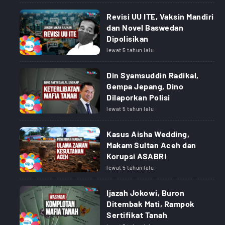
Revisi UU ITE, Vaksin Mandiri
dan Novel Baswedan
Dipolisikan
lewat 5 tahun lalu
Din Syamsuddin Radikal,
Gempa Jepang, Dino
Dilaporkan Polisi
lewat 5 tahun lalu
Kasus Aisha Wedding,
Makam Sultan Aceh dan
Korupsi ASABRI
lewat 5 tahun lalu
Ijazah Jokowi, Buron
Ditembak Mati, Rampok
Sertifikat Tanah