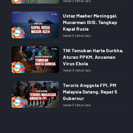
lewat 5 tahun lalu
Ustaz Maaher Meninggal,
Munarman ISIS, Tangkap
Kapal Rusia
lewat 5 tahun lalu
TNI Temukan Harta Gurkha,
Aturan PPKM, Ancaman
Virus Ebola
lewat 5 tahun lalu
Teroris Anggota FPI, PM
Malaysia Datang, Rapat 5
Gubernur
lewat 5 tahun lalu