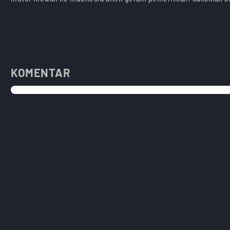
KOMENTAR