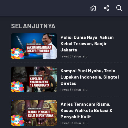
SELANJUTNYA
Polisi Dunia Maya, Vaksin
Kebal Terawan, Banjir
Jakarta
lewat 5 tahun lalu
Kompol Yuni Nyabu, Tesla
Lupakan Indonesia, Singtel
Diretas
lewat 5 tahun lalu
Anies Terancam Risma,
Kasus Walikota Bekasi &
Penyakit Kulit
lewat 5 tahun lalu