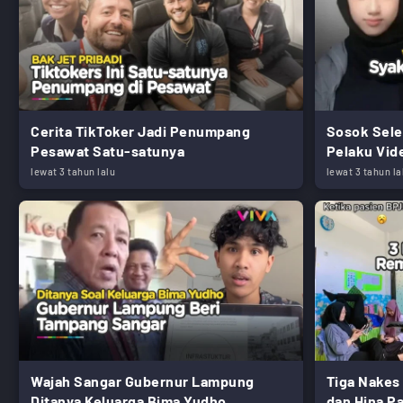
Cerita TikToker Jadi Penumpang
Sosok Sele
Pesawat Satu-satunya
Pelaku Vide
lewat 3 tahun lalu
lewat 3 tahun la
Wajah Sangar Gubernur Lampung
Tiga Nakes
Ditanya Keluarga Bima Yudho
dan Hina P