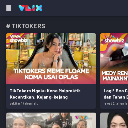
# TIKTOKERS
TikTokers Ngaku Kena Malpraktik
Lagi! Bea C
Kecantikan: Kejang-kejang
dan Tahan B
sekitar 1 tahun lalu
lewat 2 tahun la