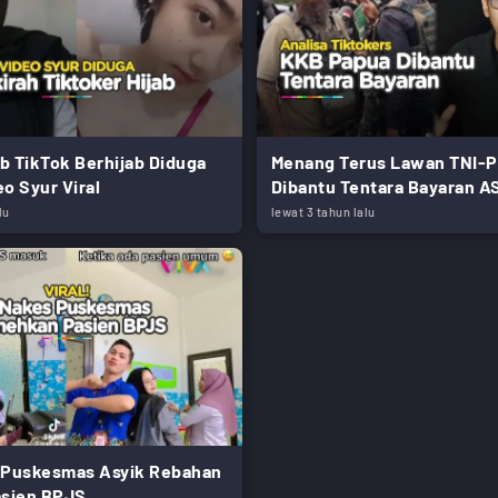
b TikTok Berhijab Diduga
Menang Terus Lawan TNI-Po
o Syur Viral
Dibantu Tentara Bayaran A
lu
lewat 3 tahun lalu
 Puskesmas Asyik Rebahan
asien BPJS